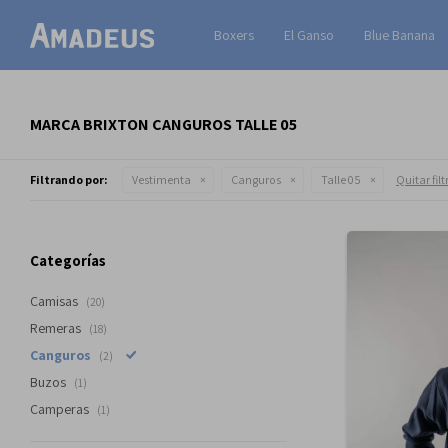
Boxers
El Ganso
Blue Banana
MARCA BRIXTON CANGUROS TALLE 05
Filtrando por:
Vestimenta
Canguros
Talle 05
Quitar filt
Categorías
Camisas
(20)
Remeras
(18)
Canguros
(2)
Buzos
(1)
Camperas
(1)