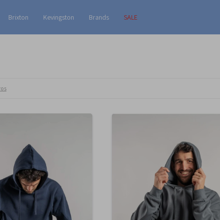
Brixton
Kevingston
Brands
SALE
ros