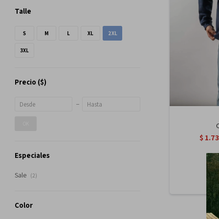
Talle
S
M
L
XL
2XL
3XL
Precio
($)
OK
C
$
1.7
Especiales
Sale
(2)
Color