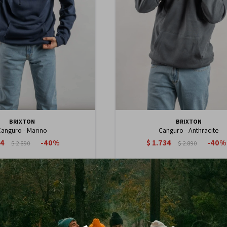
BRIXTON
BRIXTON
anguro - Marino
Canguro - Anthracite
34
$
1.734
40
40
$
2.890
$
2.890
1.474
1.474
$
$