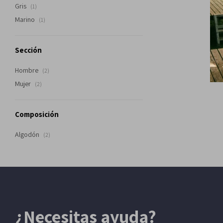
Gris
(1)
Marino
(1)
Sección
Hombre
(2)
Mujer
(2)
Composición
Algodón
(2)
¿Necesitas ayuda?