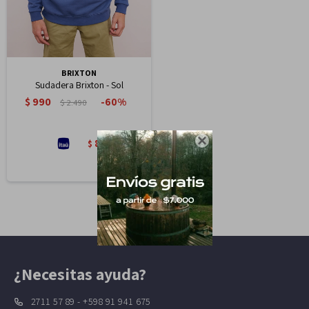
BRIXTON
Sudadera Brixton - Sol
$
990
60
$
2.490

842
$
¿Necesitas ayuda?
2711 57 89 - +598 91 941 675