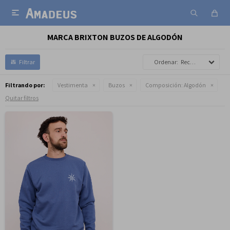

MARCA BRIXTON BUZOS DE ALGODÓN
Recomendados
Filtrando por:
Vestimenta
Buzos
Composición:
Algodón
Quitar filtros