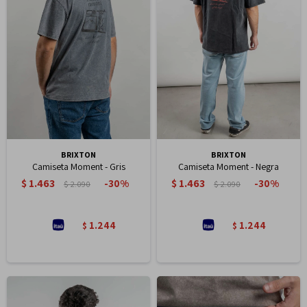
BRIXTON
BRIXTON
Camiseta Moment - Gris
Camiseta Moment - Negra
$
1.463
$
1.463
30
30
$
2.090
$
2.090
1.244
1.244
$
$