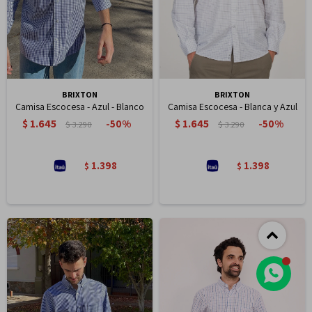
BRIXTON
BRIXTON
Camisa Escocesa - Azul - Blanco
Camisa Escocesa - Blanca y Azul
$
1.645
$
1.645
50
50
$
3.290
$
3.290
1.398
1.398
$
$