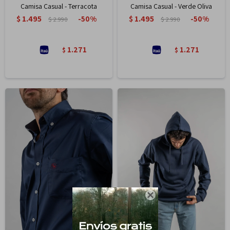
Camisa Casual - Terracota
Camisa Casual - Verde Oliva
$
1.495
$
1.495
50
50
$
2.990
$
2.990
1.271
1.271
$
$
