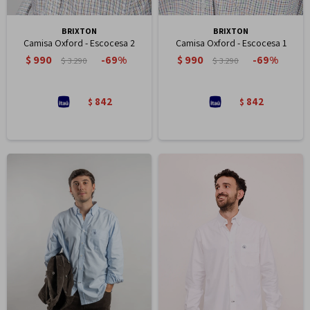
BRIXTON
BRIXTON
Camisa Oxford - Escocesa 2
Camisa Oxford - Escocesa 1
$
990
$
990
69
69
$
3.290
$
3.290
842
842
$
$