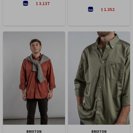
3.137
$
1.352
$
BRIXTON
BRIXTON