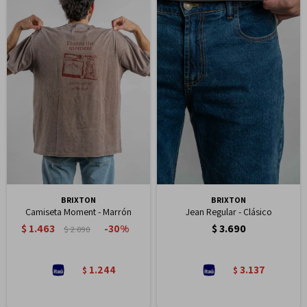
BRIXTON
BRIXTON
Camiseta Moment - Marrón
Jean Regular - Clásico
$
1.463
$
3.690
30
$
2.090
1.244
3.137
$
$