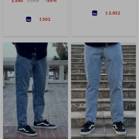
$
590
59
$
1.450
3.052
$
502
$