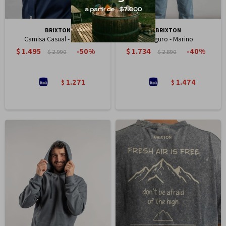
BRIXTON
BRIXTON
Camisa Casual - Marino
Canguro - Marino
$
1.495
$
1.734
50
40
$
2.990
$
2.890
1.271
1.474
$
$