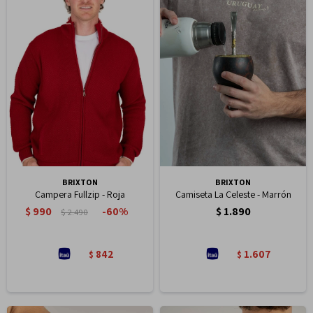
BRIXTON
BRIXTON
Campera Fullzip - Roja
Camiseta La Celeste - Marrón
$
990
$
1.890
60
$
2.490
842
1.607
$
$