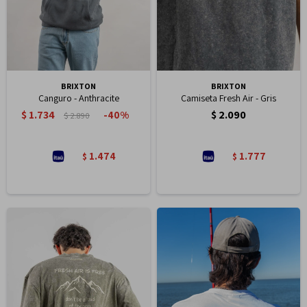
BRIXTON
BRIXTON
Canguro - Anthracite
Camiseta Fresh Air - Gris
$
1.734
$
2.090
40
$
2.890
1.474
1.777
$
$