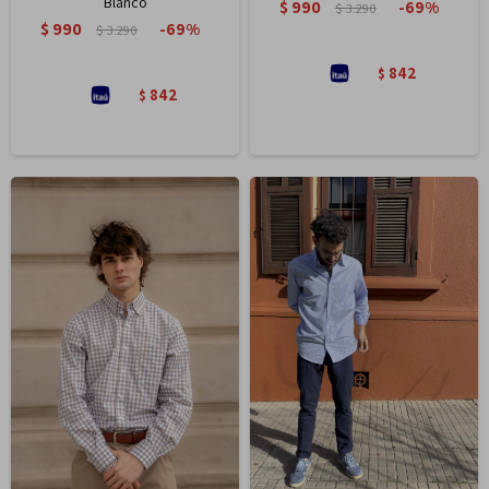
Blanco
$
990
69
$
3.290
$
990
69
$
3.290
842
$
842
$