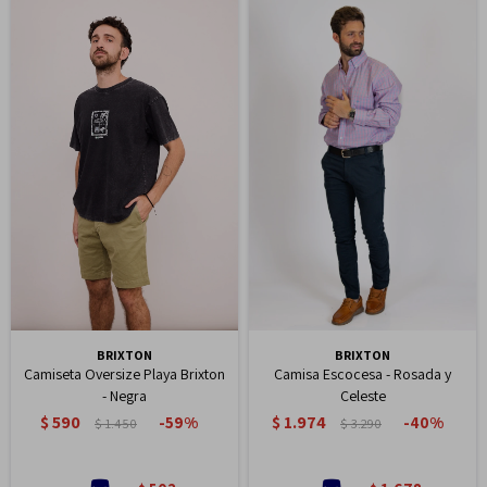
BRIXTON
BRIXTON
Camiseta Oversize Playa Brixton
Camisa Escocesa - Rosada y
- Negra
Celeste
$
590
$
1.974
59
40
$
1.450
$
3.290