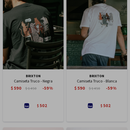
BRIXTON
BRIXTON
Camiseta Truco - Negra
Camiseta Truco - Blanca
$
590
$
590
59
59
$
1.450
$
1.450
502
502
$
$