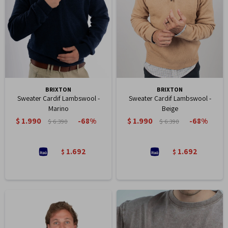
BRIXTON
BRIXTON
Sweater Cardif Lambswool -
Sweater Cardif Lambswool -
Marino
Beige
$
1.990
$
1.990
68
68
$
6.390
$
6.390
1.692
1.692
$
$