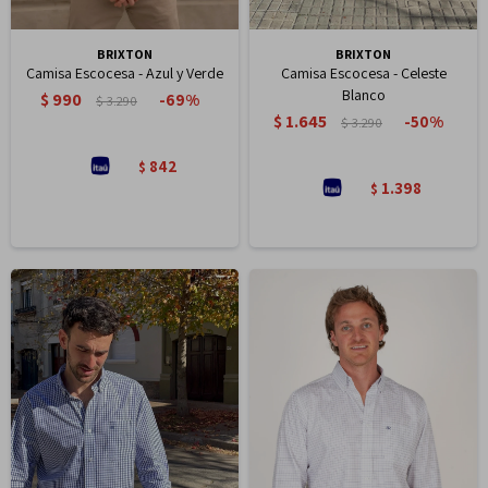
BRIXTON
BRIXTON
Camisa Escocesa - Azul y Verde
Camisa Escocesa - Celeste
Blanco
$
990
69
$
3.290
$
1.645
50
$
3.290
842
$
1.398
$