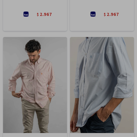
2.967
2.967
$
$