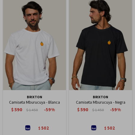
BRIXTON
BRIXTON
Camiseta Mburucuya - Blanca
Camiseta Mburucuya - Negra
$
590
$
590
59
59
$
1.450
$
1.450
502
502
$
$