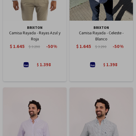
BRIXTON
BRIXTON
Camisa Rayada - Rayas Azul y
Camisa Rayada - Celeste -
Roja
Blanco
$
1.645
$
1.645
50
50
$
3.290
$
3.290
1.398
1.398
$
$