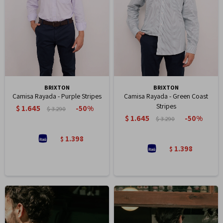
BRIXTON
BRIXTON
Camisa Rayada - Purple Stripes
Camisa Rayada - Green Coast
Stripes
$
1.645
50
$
3.290
$
1.645
50
$
3.290
1.398
$
1.398
$