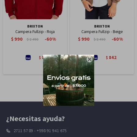
BRIXTON
BRIXTON
Campera Fullzip - Roja
Campera Fullzip - Beige
$
990
$
990
60
60
$
2.490
$
2.490
842
842
$
$

¿Necesitas ayuda?
2711 57 89 - +598 91 941 675