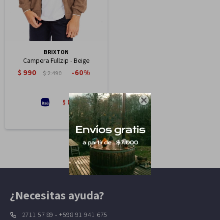
BRIXTON
Campera Fullzip - Beige
$
990
60
$
2.490

842
$
¿Necesitas ayuda?
2711 57 89 - +598 91 941 675