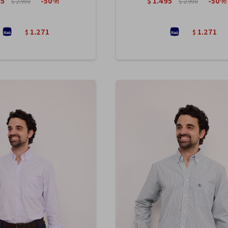
95
$
1.495
50
50
$
2.990
$
2.990
1.271
1.271
$
$