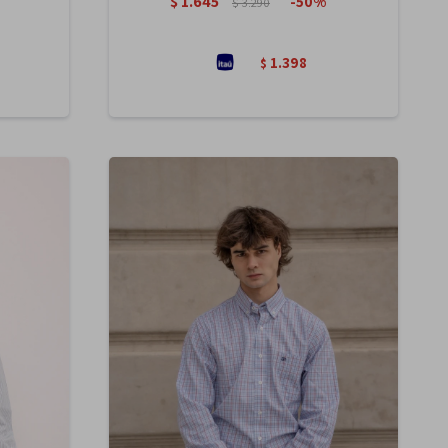
$
1.645
50
$
3.290
1.398
$