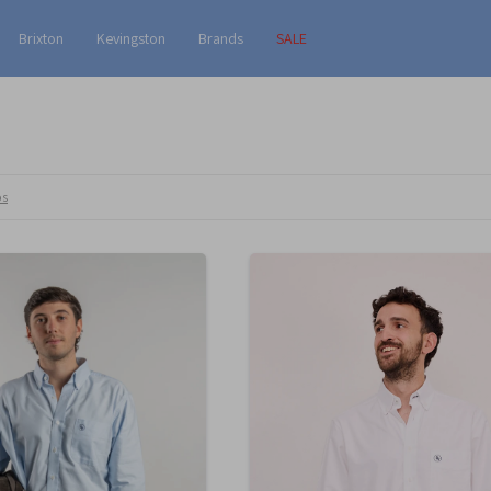
Brixton
Kevingston
Brands
SALE
os