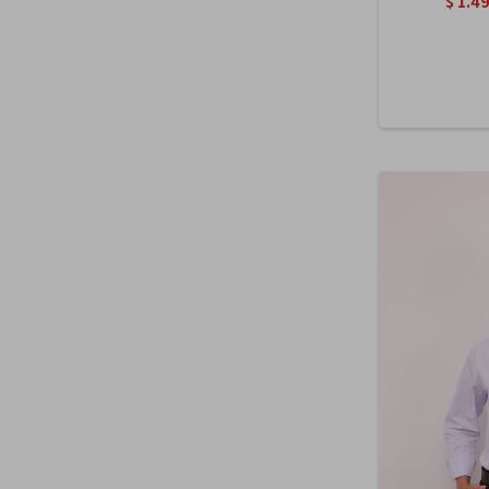
$
1.4