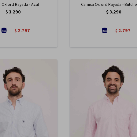
 Oxford Rayada - Azul
Camisa Oxford Rayada - Butche
$
3.290
$
3.290
2.797
2.797
$
$