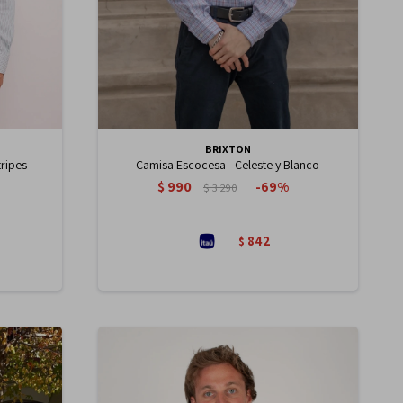
BRIXTON
tripes
Camisa Escocesa - Celeste y Blanco
$
990
69
$
3.290
842
$