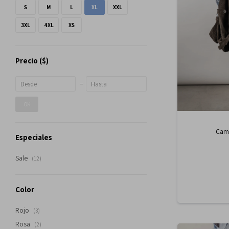
S
M
L
XL
XXL
3XL
4XL
XS
Precio
($)
OK
Cami
Especiales
Sale
(12)
Color
Rojo
(3)
Rosa
(2)