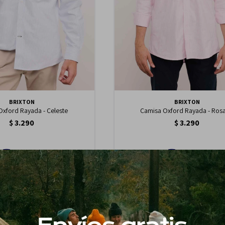
BRIXTON
BRIXTON
Oxford Rayada - Celeste
Camisa Oxford Rayada - Ros
$
3.290
$
3.290
2.797
2.797
$
$