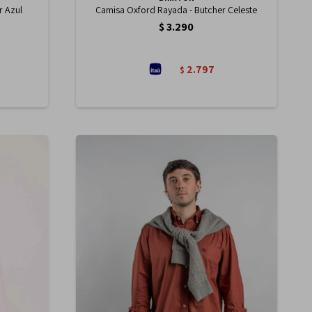
r Azul
Camisa Oxford Rayada - Butcher Celeste
$
3.290
2.797
$