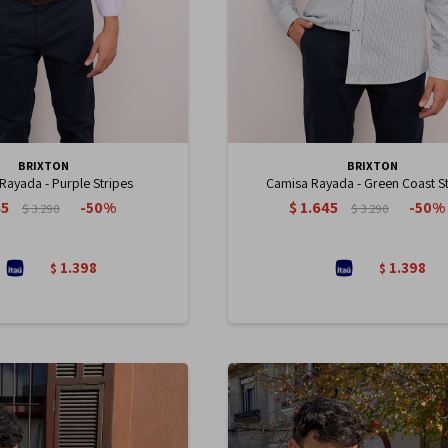
BRIXTON
BRIXTON
Rayada - Purple Stripes
Camisa Rayada - Green Coast S
45
$
1.645
50
50
$
3.290
$
3.290
1.398
1.398
$
$