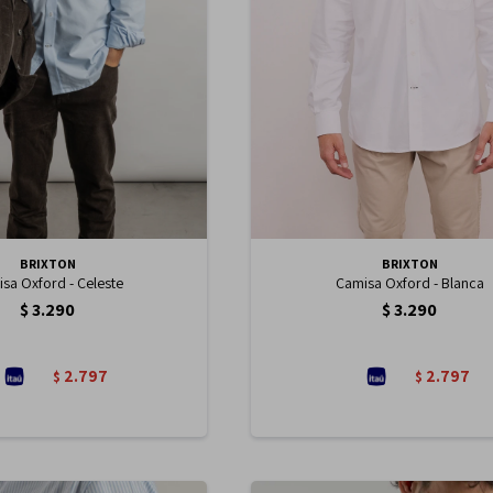
BRIXTON
BRIXTON
sa Oxford - Celeste
Camisa Oxford - Blanca
$
3.290
$
3.290
2.797
2.797
$
$