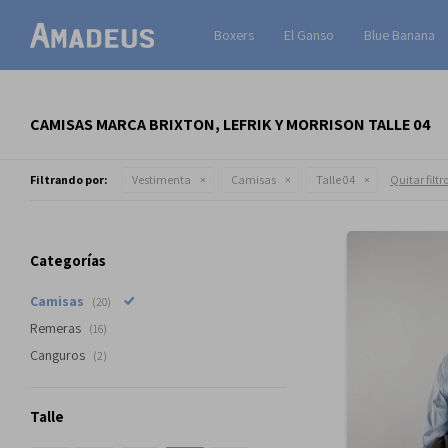
Boxers
El Ganso
Blue Banana
CAMISAS MARCA BRIXTON, LEFRIK Y MORRISON TALLE 04
Filtrando por:
Vestimenta
Camisas
Talle 04
Quitar filtr
Categorías
Camisas
(20)
Remeras
(16)
Canguros
(2)
Talle