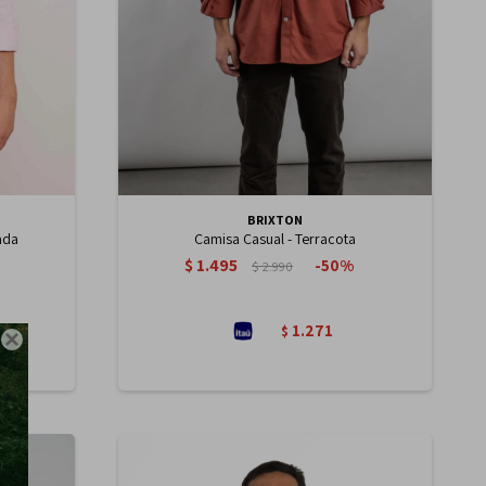
BRIXTON
ada
Camisa Casual - Terracota
$
1.495
50
$
2.990
1.271
$
