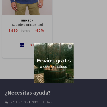
BRIXTON
Sudadera Brixton - Sol
$
990
60
$
2.490
842
$

¿Necesitas ayuda?
2711 57 89 - +598 91 941 675