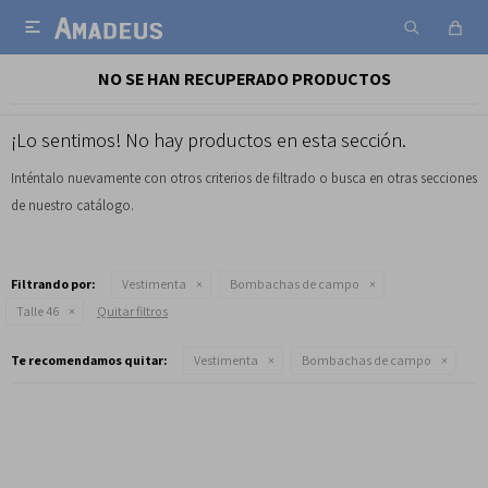

NO SE HAN RECUPERADO PRODUCTOS
¡Lo sentimos! No hay productos en esta sección.
Inténtalo nuevamente con otros criterios de filtrado o busca en otras secciones
de nuestro catálogo.
Filtrando por:
Vestimenta
Bombachas de campo
Talle 46
Quitar filtros
Te recomendamos quitar:
Vestimenta
Bombachas de campo