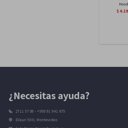
Hoodi
$
4.1
¿Necesitas ayuda?
2711 57 89 - +598 91 941 675
Ellauri 500, Montevideo