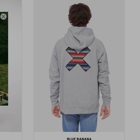

BLUE BANANA