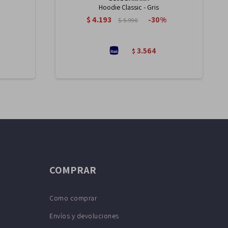
Hoodie Classic - Gris
$
4.193
30
$
5.990
3.564
$
COMPRAR
Como comprar
Envíos y devoluciones