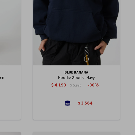
BLUE BANANA
een
Hoodie Goods - Navy
$
4.193
30
$
5.990
3.564
$