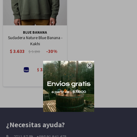
BLUE BANANA
Sudadera Nature Blue Banana -
Kakhi
$
3.633
30
$
5.190

3.088
$
¿Necesitas ayuda?
2711 57 89 - +598 91 941 675