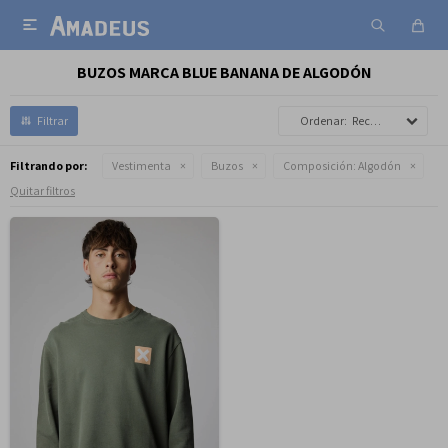

BUZOS MARCA BLUE BANANA DE ALGODÓN
Recomendados
Filtrando por:
Vestimenta
Buzos
Composición:
Algodón
Quitar filtros