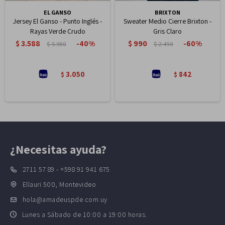
EL GANSO
BRIXTON
Jersey El Ganso - Punto Inglés -
Sweater Medio Cierre Brixton -
Rayas Verde Crudo
Gris Claro
$
3.588
$
990
40
60
$
5.980
$
2.490
3.050
842
$
$
¿Necesitas ayuda?
2711 57 89 - +598 91 941 675
Ellauri 500, Montevideo
hola@amadeuspde.com.uy
Lunes a Sábado de 10:00 a 19:00 horas.