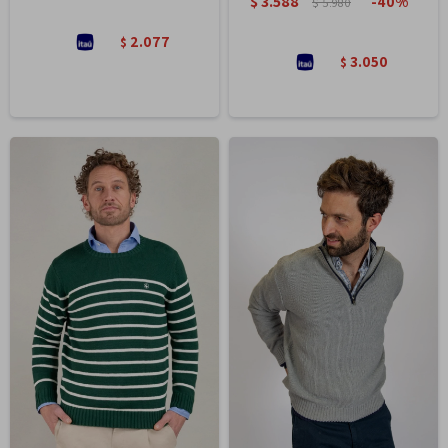
$
3.588
40
$
5.980
2.077
$
3.050
$