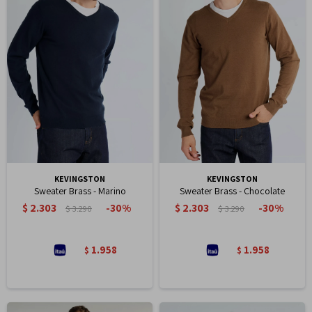
KEVINGSTON
KEVINGSTON
Sweater Brass - Marino
Sweater Brass - Chocolate
$
2.303
$
2.303
30
30
$
3.290
$
3.290
1.958
1.958
$
$