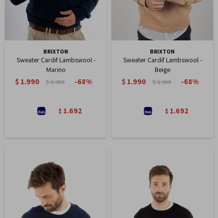
BRIXTON
BRIXTON
Sweater Cardif Lambswool -
Sweater Cardif Lambswool -
Marino
Beige
$
1.990
$
1.990
68
68
$
6.390
$
6.390
1.692
1.692
$
$