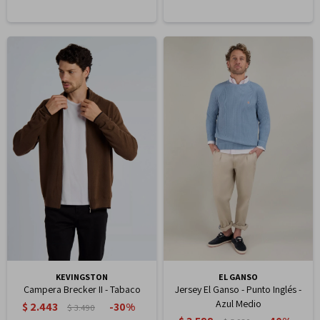
KEVINGSTON
EL GANSO
Campera Brecker II - Tabaco
Jersey El Ganso - Punto Inglés -
Azul Medio
$
2.443
30
$
3.490