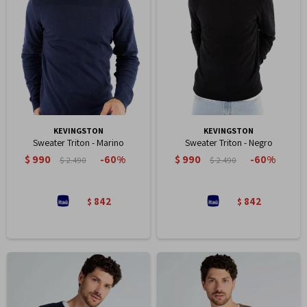
KEVINGSTON
KEVINGSTON
Sweater Triton - Marino
Sweater Triton - Negro
$
990
$
990
60
60
$
2.490
$
2.490
842
842
$
$