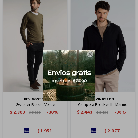

KEVINGSTON
KEVINGSTON
Sweater Brass - Verde
Campera Brecker II - Marino
$
2.303
$
2.443
30
30
$
3.290
$
3.490
1.958
2.077
$
$