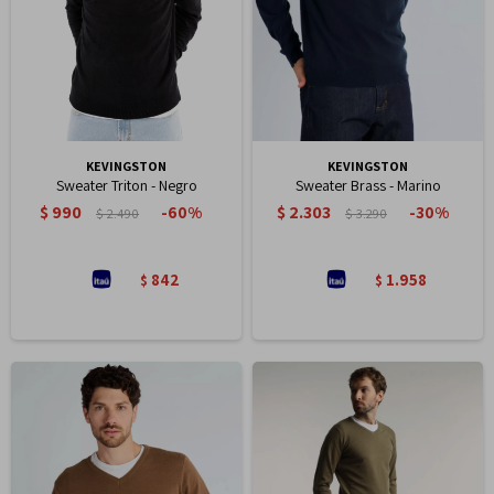
KEVINGSTON
KEVINGSTON
Sweater Triton - Negro
Sweater Brass - Marino
$
990
$
2.303
60
30
$
2.490
$
3.290
842
1.958
$
$