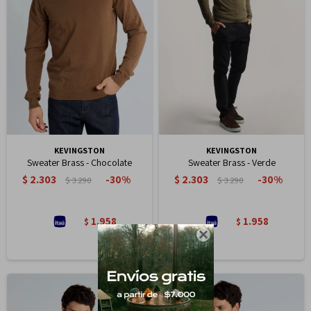
KEVINGSTON
KEVINGSTON
Sweater Brass - Chocolate
Sweater Brass - Verde
$
2.303
$
2.303
30
30
$
3.290
$
3.290
1.958
1.958
$
$
