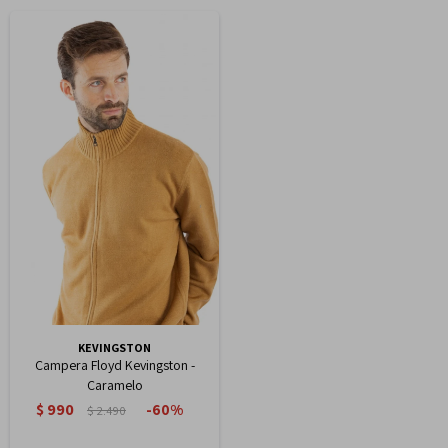
KEVINGSTON
Campera Floyd Kevingston -
Caramelo
$
990
60
$
2.490