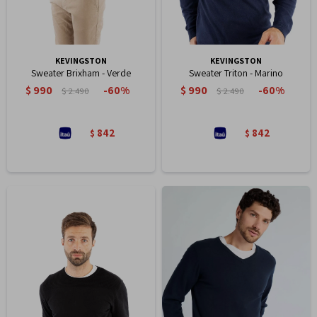
KEVINGSTON
KEVINGSTON
Sweater Brixham - Verde
Sweater Triton - Marino
$
990
$
990
60
60
$
2.490
$
2.490
842
842
$
$