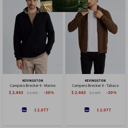
KEVINGSTON
KEVINGSTON
Campera Brecker II - Marino
Campera Brecker II - Tabaco
$
2.443
$
2.443
30
30
$
3.490
$
3.490
2.077
2.077
$
$