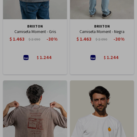
BRIXTON
BRIXTON
Camiseta Moment - Gris
Camiseta Moment - Negra
$
1.463
$
1.463
30
30
$
2.090
$
2.090
1.244
1.244
$
$