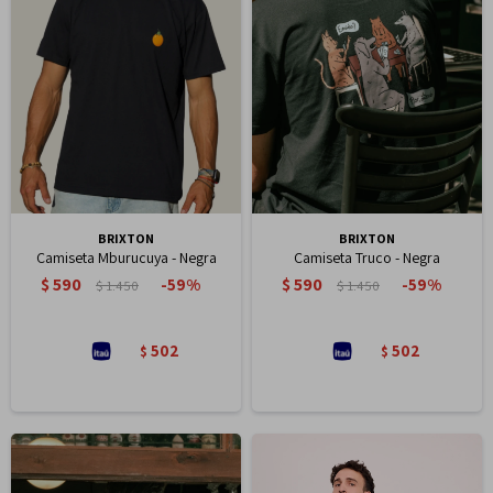
BRIXTON
BRIXTON
Camiseta Mburucuya - Negra
Camiseta Truco - Negra
$
590
$
590
59
59
$
1.450
$
1.450
502
502
$
$