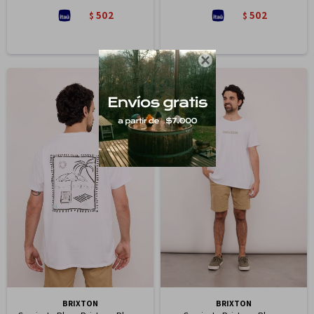
502
502
$
$

BRIXTON
BRIXTON