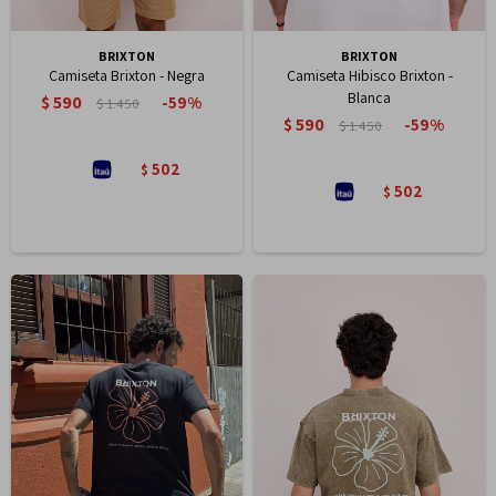
BRIXTON
BRIXTON
Camiseta Brixton - Negra
Camiseta Hibisco Brixton -
Blanca
$
590
59
$
1.450
$
590
59
$
1.450
502
$
502
$