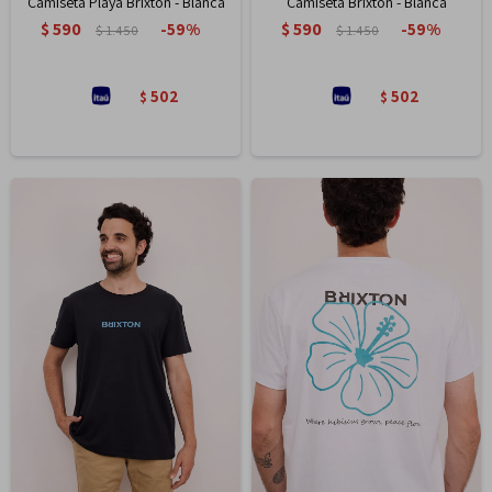
Camiseta Playa Brixton - Blanca
Camiseta Brixton - Blanca
$
590
$
590
59
59
$
1.450
$
1.450
502
502
$
$