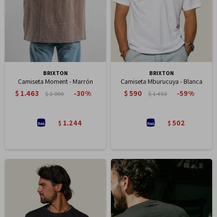
BRIXTON
BRIXTON
Camiseta Moment - Marrón
Camiseta Mburucuya - Blanca
$
1.463
$
590
30
59
$
2.090
$
1.450
1.244
502
$
$