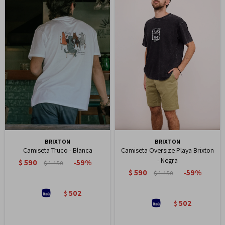
BRIXTON
BRIXTON
Camiseta Truco - Blanca
Camiseta Oversize Playa Brixton
- Negra
$
590
59
$
1.450
$
590
59
$
1.450
502
$
502
$