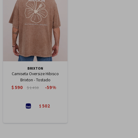
BRIXTON
Camiseta Oversize Hibisco
Brixton - Tostado
$
590
59
$
1.450
502
$