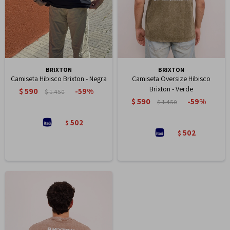
BRIXTON
BRIXTON
Camiseta Hibisco Brixton - Negra
Camiseta Oversize Hibisco
Brixton - Verde
$
590
59
$
1.450
$
590
59
$
1.450
502
$
502
$