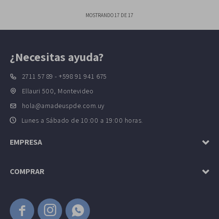
MOSTRANDO
17
DE
17
¿Necesitas ayuda?
2711 57 89 - +598 91 941 675
Ellauri 500, Montevideo
hola@amadeuspde.com.uy
Lunes a Sábado de 10:00 a 19:00 horas.
EMPRESA
COMPRAR


