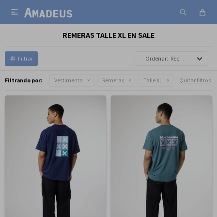

REMERAS TALLE XL EN SALE
Recomendados
Filtrando por:
Vestimenta
Remeras
Talle XL
Quitar filtros