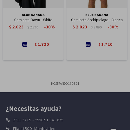
BLUE BANANA
BLUE BANANA
Camiseta Dawn - White
Camiseta Archipielago - Blanca
$
2.023
$
2.023
30
30
$
2.890
$
2.890
1.720
1.720
$
$
MOSTRANDO
14
DE
14
¿Necesitas ayuda?
2711 57 89 - +598 91 941 675
Ellauri 500, Montevideo