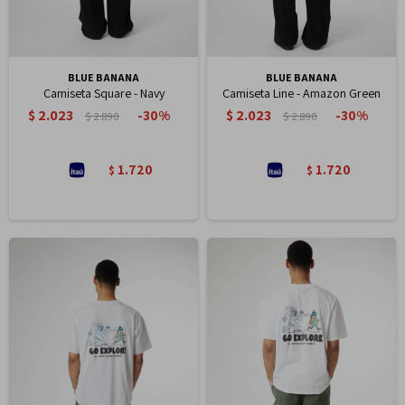
BLUE BANANA
BLUE BANANA
Camiseta Square - Navy
Camiseta Line - Amazon Green
$
2.023
$
2.023
30
30
$
2.890
$
2.890
1.720
1.720
$
$