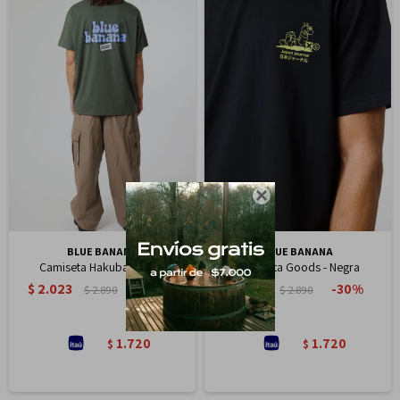

BLUE BANANA
BLUE BANANA
Camiseta Hakuba - Kakhi
Camiseta Goods - Negra
$
2.023
$
2.023
30
30
$
2.890
$
2.890
1.720
1.720
$
$