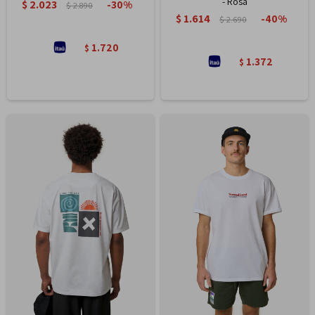
- Rosa
$
2.023
30
$
2.890
$
1.614
40
$
2.690
1.720
$
1.372
$