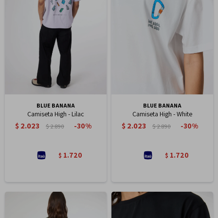
BLUE BANANA
BLUE BANANA
Camiseta High - Lilac
Camiseta High - White
$
2.023
$
2.023
30
30
$
2.890
$
2.890
1.720
1.720
$
$