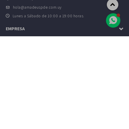
hola@amadeuspde.com.uy
Lunes a Sábado de 10:00 a 19:00 horas.
EMPRESA
COMPRAR



SUSCRIBIRME