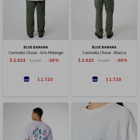
BLUE BANANA
BLUE BANANA
Camiseta Chase - Gris Melange
Camiseta Chase - Blanca
$
2.023
$
2.023
30
30
$
2.890
$
2.890
1.720
1.720
$
$