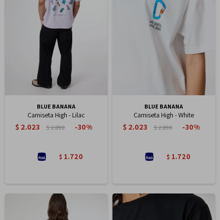
BLUE BANANA
BLUE BANANA
Camiseta High - Lilac
Camiseta High - White
$
2.023
$
2.023
30
30
$
2.890
$
2.890
1.720
1.720
$
$