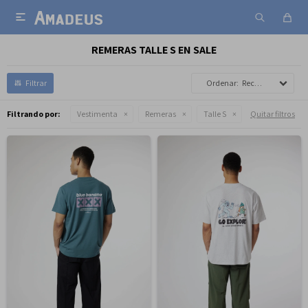

REMERAS TALLE S EN SALE
Recomendados
Filtrando por:
Vestimenta
Remeras
Talle S
Quitar filtros