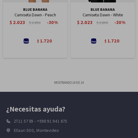
BLUE BANANA
BLUE BANANA
Camiseta Dawn - Peach
Camiseta Dawn - White
$
2.023
$
2.023
30
30
$
2.890
$
2.890
1.720
1.720
$
$
MOSTRANDO
14
DE
14
¿Necesitas ayuda?
2711 57 89 - +598 91 941 675
Ellauri 500, Montevideo