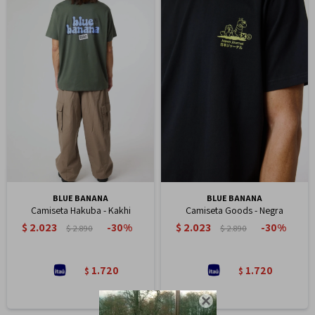
BLUE BANANA
BLUE BANANA
Camiseta Hakuba - Kakhi
Camiseta Goods - Negra
$
2.023
$
2.023
30
30
$
2.890
$
2.890
1.720
1.720
$
$
