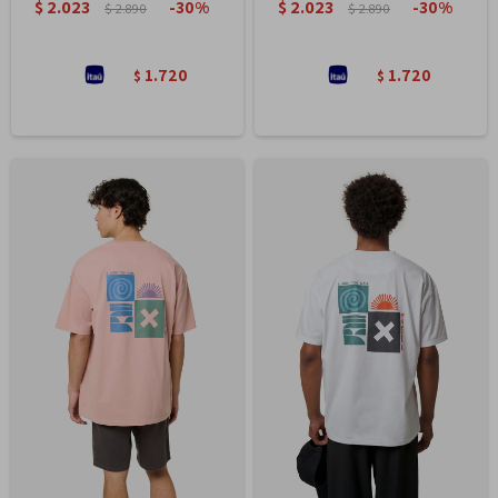
$
2.023
$
2.023
30
30
$
2.890
$
2.890
1.720
1.720
$
$