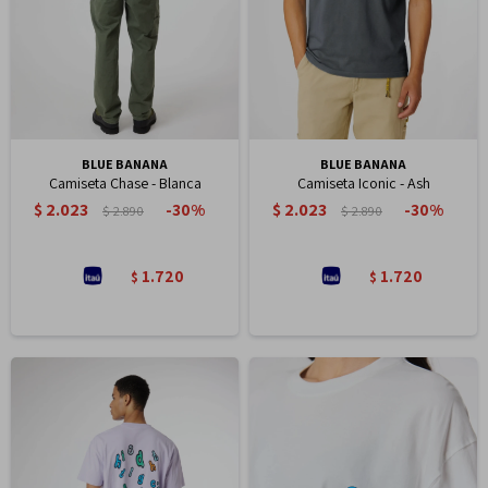
BLUE BANANA
BLUE BANANA
Camiseta Chase - Blanca
Camiseta Iconic - Ash
$
2.023
$
2.023
30
30
$
2.890
$
2.890
1.720
1.720
$
$