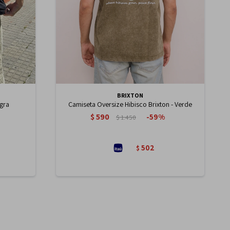
BRIXTON
egra
Camiseta Oversize Hibisco Brixton - Verde
$
590
59
$
1.450
502
$