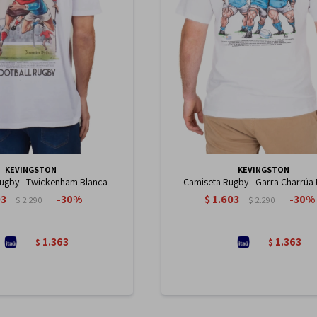
KEVINGSTON
KEVINGSTON
ugby - Twickenham Blanca
Camiseta Rugby - Garra Charrúa
03
$
1.603
30
30
$
2.290
$
2.290
1.363
1.363
$
$