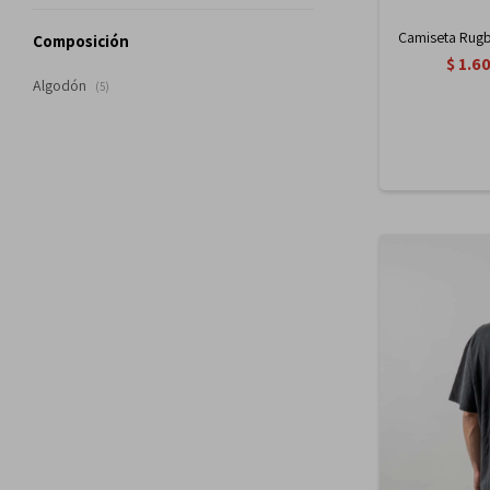
Camiseta Rugb
Composición
$
1.6
Algodón
(5)