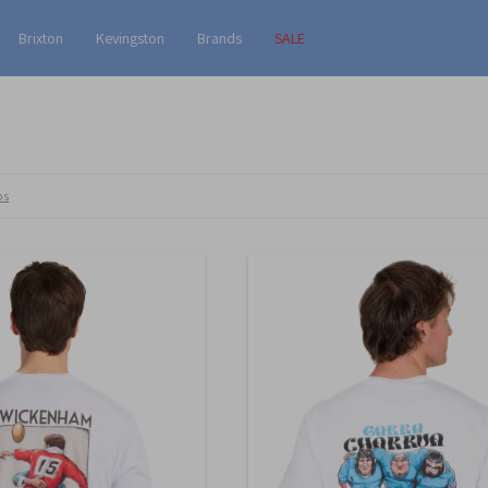
Brixton
Kevingston
Brands
SALE
os