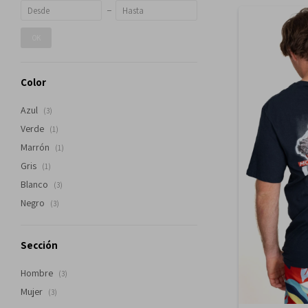
OK
Color
Azul
(3)
Verde
(1)
Marrón
(1)
Gris
(1)
Blanco
(3)
Negro
(3)
Sección
Hombre
(3)
Mujer
(3)