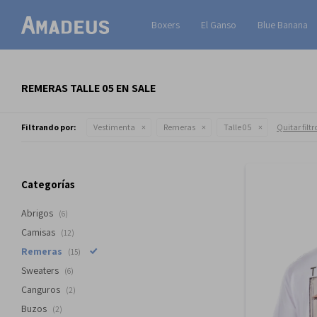
Boxers
El Ganso
Blue Banana
REMERAS TALLE 05 EN SALE
Filtrando por:
Vestimenta
Remeras
Talle 05
Quitar filtr
Categorías
Abrigos
(6)
Camisas
(12)
Remeras
(15)
Sweaters
(6)
Canguros
(2)
Buzos
(2)