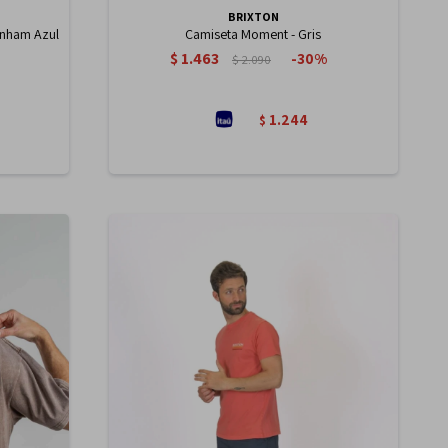
BRIXTON
enham Azul
Camiseta Moment - Gris
$
1.463
30
$
2.090
1.244
$