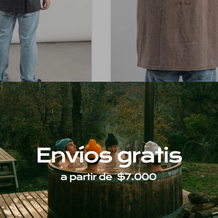
BRIXTON
BRIXTON
seta Moment - Negra
Camiseta Moment - Marró
63
$
1.463
30
30
$
2.090
$
2.090
1.244
1.244
$
$