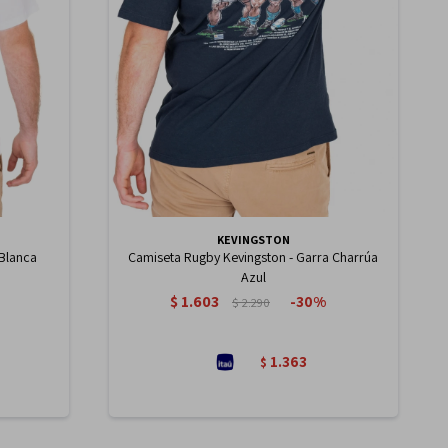
KEVINGSTON
 Blanca
Camiseta Rugby Kevingston - Garra Charrúa
Azul
$
1.603
30
$
2.290
1.363
$