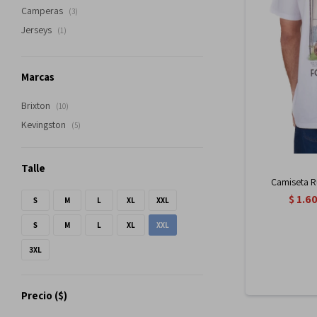
Camperas
(3)
Jerseys
(1)
Marcas
Brixton
(10)
Kevingston
(5)
Talle
Camiseta R
$
1.6
S
M
L
XL
XXL
S
M
L
XL
XXL
3XL
Precio
($)