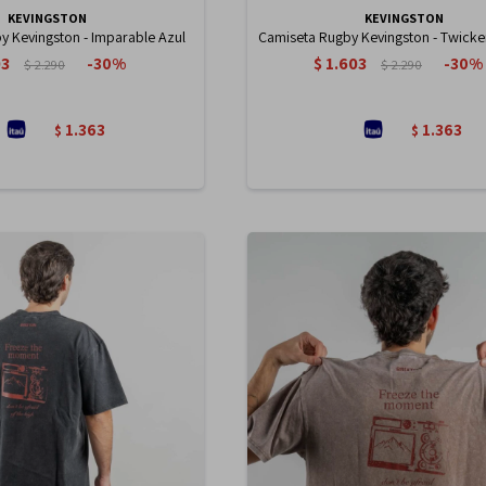
KEVINGSTON
KEVINGSTON
y Kevingston - Imparable Azul
Camiseta Rugby Kevingston - Twick
03
$
1.603
30
30
$
2.290
$
2.290
1.363
1.363
$
$