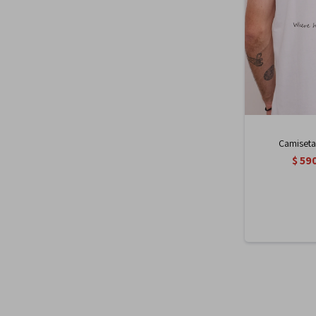
Camiseta 
$
59