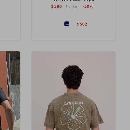
$
590
59
$
1.450
502
$