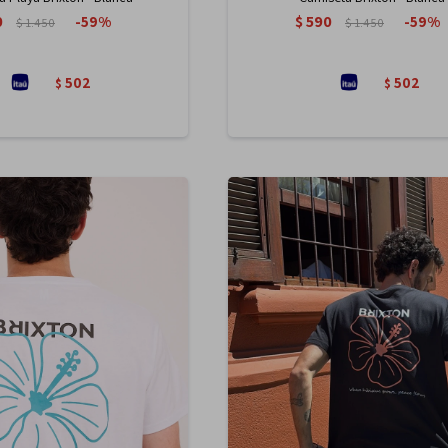
0
$
590
59
59
$
1.450
$
1.450
502
502
$
$