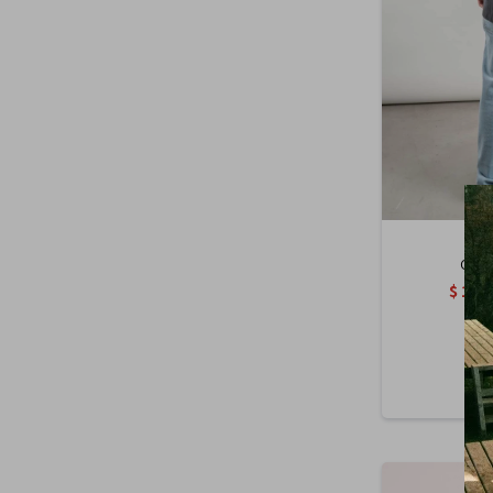
Cami
$
1.4