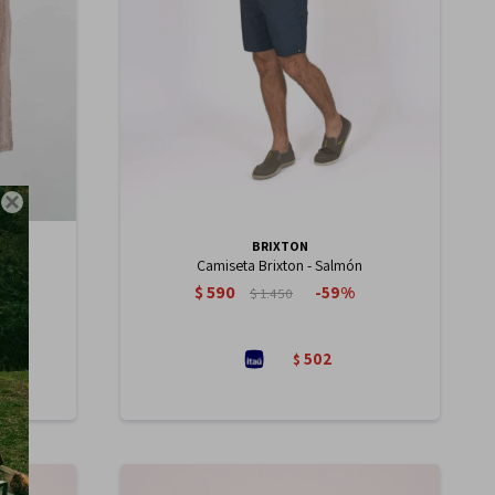

BRIXTON
n
Camiseta Brixton - Salmón
$
590
59
$
1.450
502
$