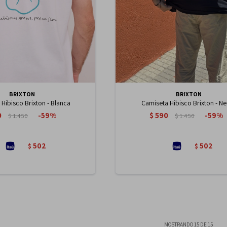
BRIXTON
BRIXTON
Hibisco Brixton - Blanca
Camiseta Hibisco Brixton - N
0
$
590
59
59
$
1.450
$
1.450
502
502
$
$
MOSTRANDO
15
DE
15