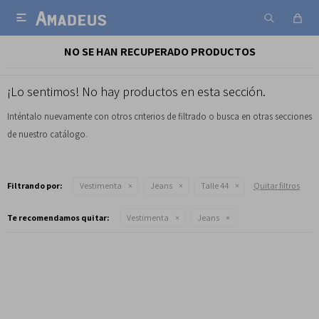

NO SE HAN RECUPERADO PRODUCTOS
¡Lo sentimos! No hay productos en esta sección.
Inténtalo nuevamente con otros criterios de filtrado o busca en otras secciones
de nuestro catálogo.
Filtrando por:
Vestimenta
Jeans
Talle 44
Quitar filtros
Te recomendamos quitar:
Vestimenta
Jeans