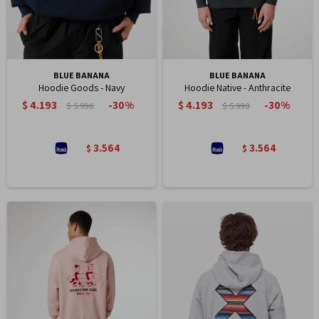
BLUE BANANA
BLUE BANANA
Hoodie Goods - Navy
Hoodie Native - Anthracite
$
4.193
$
4.193
30
30
$
5.990
$
5.990
3.564
3.564
$
$