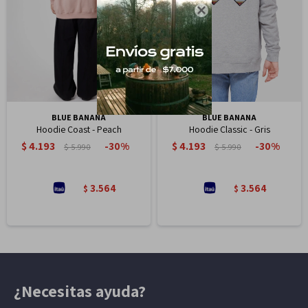

BLUE BANANA
BLUE BANANA
Hoodie Coast - Peach
Hoodie Classic - Gris
$
4.193
$
4.193
30
30
$
5.990
$
5.990
3.564
3.564
$
$
¿Necesitas ayuda?