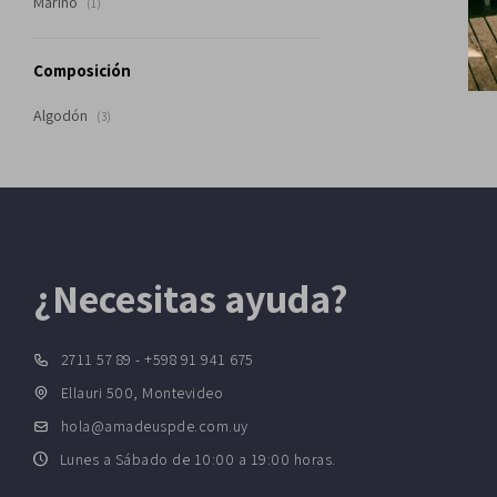
Marino
(1)
Composición
Algodón
(3)
¿Necesitas ayuda?
2711 57 89 - +598 91 941 675
Ellauri 500, Montevideo
hola@amadeuspde.com.uy
Lunes a Sábado de 10:00 a 19:00 horas.