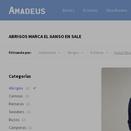
Boxers
El Ganso
Blue Banana
ABRIGOS MARCA EL GANSO EN SALE
Filtrando por:
Vestimenta
Abrigos
El Ganso
Quitar filtr
Categorías
Abrigos
(3)
Camisas
(3)
Remeras
(2)
Sweaters
(2)
Buzos
(2)
Camperas
(1)