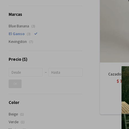
Marcas
Blue Banana
(3)
El Ganso
(3)
Kevingston
(7)
Precio
($)
Cazadora El 
$
7.14
OK
Color
Beige
(1)
Verde
(1)