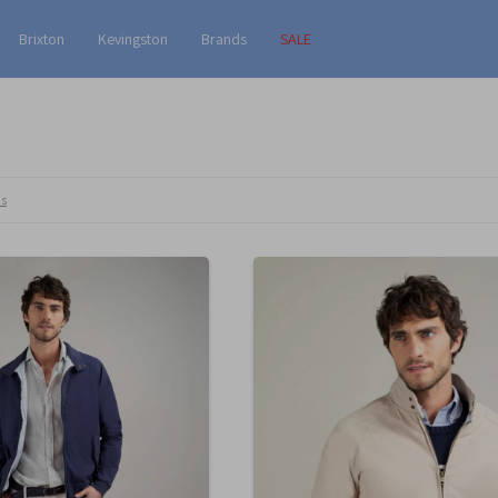
Brixton
Kevingston
Brands
SALE
os