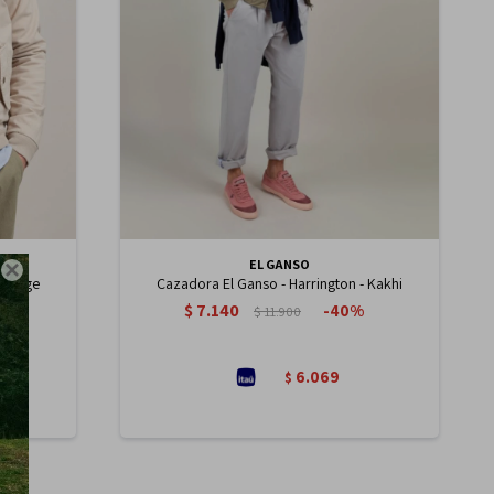
EL GANSO

- Beige
Cazadora El Ganso - Harrington - Kakhi
$
7.140
40
$
11.900
6.069
$