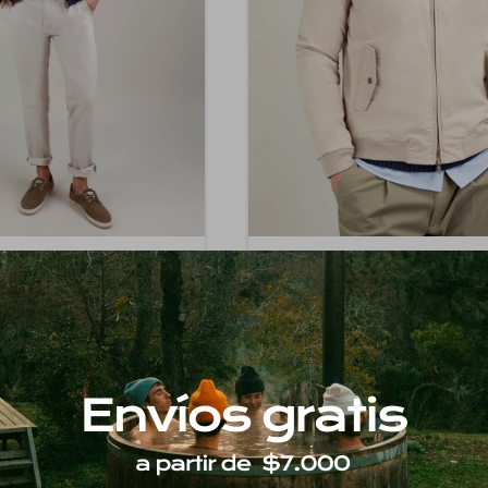
EL GANSO
EL GANSO
Ganso - Harrington - Marino
Cazadora El Ganso - Harrington 
0
$
7.140
40
40
$
11.900
$
11.900
6.069
6.069
$
$