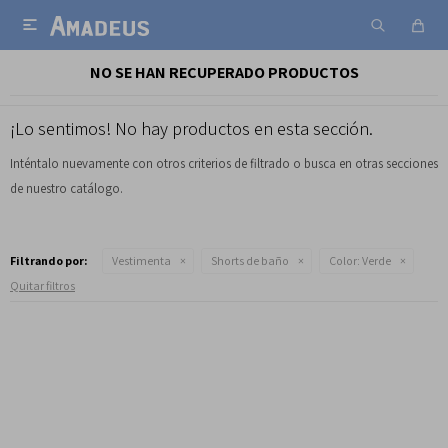

NO SE HAN RECUPERADO PRODUCTOS
¡Lo sentimos! No hay productos en esta sección.
Inténtalo nuevamente con otros criterios de filtrado o busca en otras secciones
de nuestro catálogo.
Filtrando por:
Vestimenta
Shorts de baño
Color:
Verde
Quitar filtros