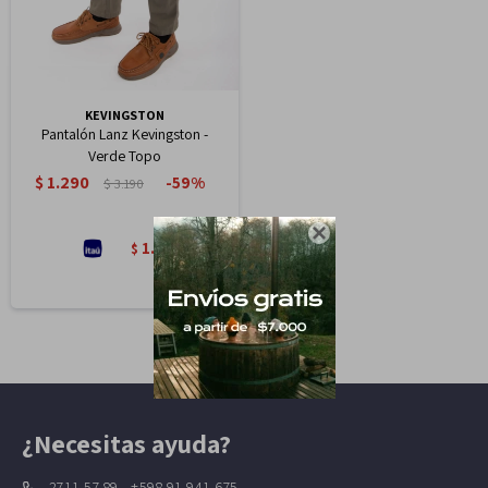
KEVINGSTON
Pantalón Lanz Kevingston -
Verde Topo
$
1.290
59
$
3.190

1.097
$
¿Necesitas ayuda?
2711 57 89 - +598 91 941 675