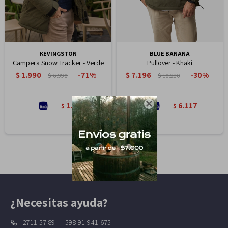
KEVINGSTON
BLUE BANANA
Campera Snow Tracker - Verde
Pullover - Khaki
$
1.990
$
7.196
71
30
$
6.990
$
10.280

1.692
6.117
$
$
¿Necesitas ayuda?
2711 57 89 - +598 91 941 675