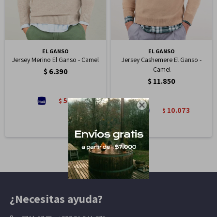
EL GANSO
EL GANSO
Jersey Merino El Ganso - Camel
Jersey Cashemere El Ganso -
Camel
$
6.390
$
11.850
5.432
$

10.073
$
¿Necesitas ayuda?