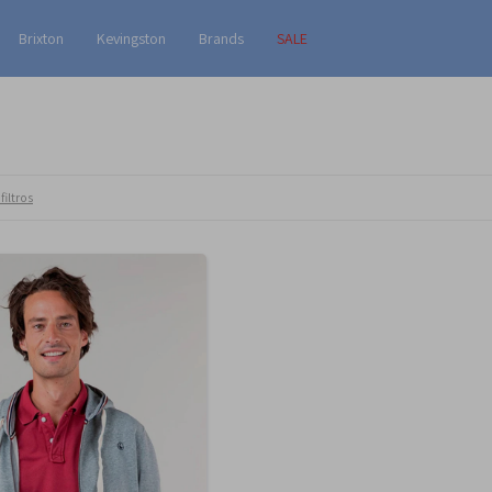
Brixton
Kevingston
Brands
SALE
filtros