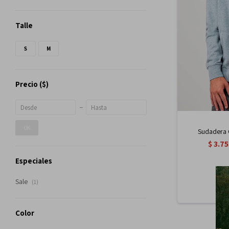
Talle
S
M
Precio
($)
OK
Sudadera C
$
3.7
Especiales
Sale
(1)
Color