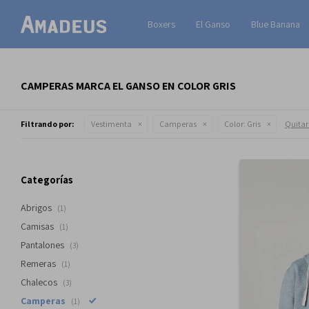
Boxers
El Ganso
Blue Banana
CAMPERAS MARCA EL GANSO EN COLOR GRIS
Filtrando por:
Vestimenta
Camperas
Color:
Gris
Quitar 
Categorías
Abrigos
(1)
Camisas
(1)
Pantalones
(3)
Remeras
(1)
Chalecos
(3)
Camperas
(1)