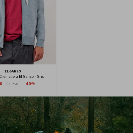
EL GANSO
remallera El Ganso - Gris
50
40
$
6.250
3.188
$