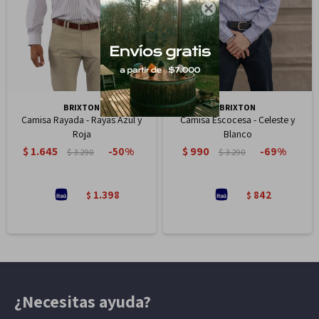

BRIXTON
BRIXTON
Camisa Rayada - Rayas Azul y
Camisa Escocesa - Celeste y
Roja
Blanco
$
1.645
$
990
50
69
$
3.290
$
3.290
1.398
842
$
$
¿Necesitas ayuda?