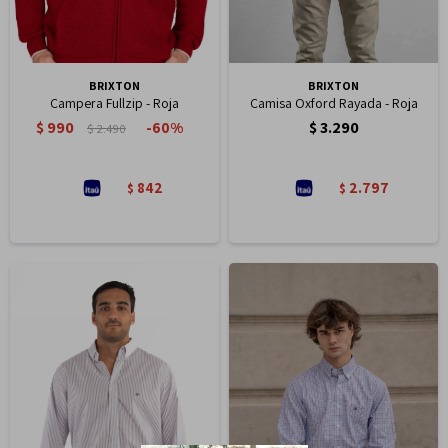
BRIXTON
BRIXTON
Campera Fullzip - Roja
Camisa Oxford Rayada - Roja
$
990
$
3.290
60
$
2.490
842
2.797
$
$