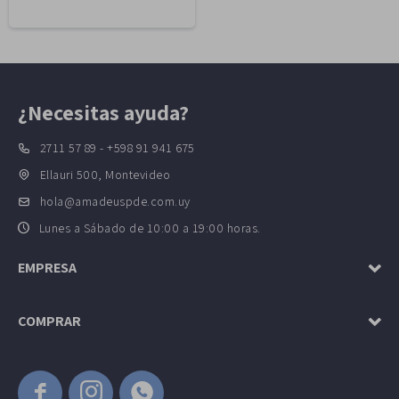
¿Necesitas ayuda?
2711 57 89 - +598 91 941 675
Ellauri 500, Montevideo
hola@amadeuspde.com.uy
Lunes a Sábado de 10:00 a 19:00 horas.
EMPRESA
COMPRAR


