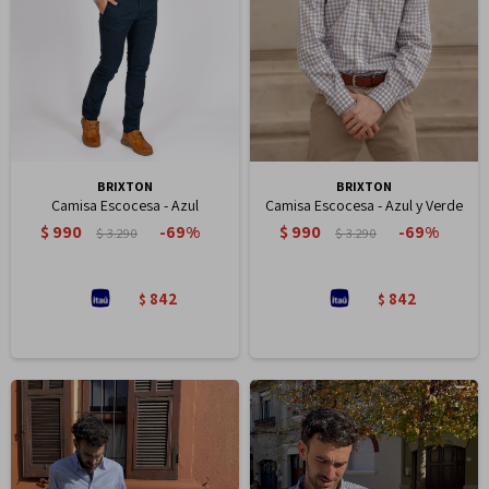
BRIXTON
BRIXTON
Camisa Escocesa - Azul
Camisa Escocesa - Azul y Verde
$
990
$
990
69
69
$
3.290
$
3.290
842
842
$
$