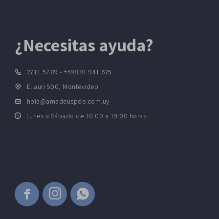
¿Necesitas ayuda?
2711 57 89 - +598 91 941 675
Ellauri 500, Montevideo
hola@amadeuspde.com.uy
Lunes a Sábado de 10:00 a 19:00 horas.


