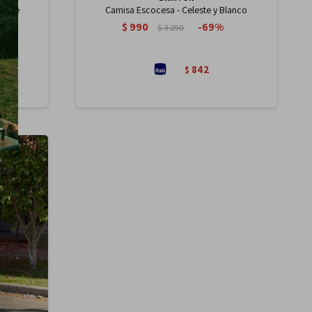
leste
Camisa Escocesa - Celeste y Blanco
$
990
69
$
3.290
842
$