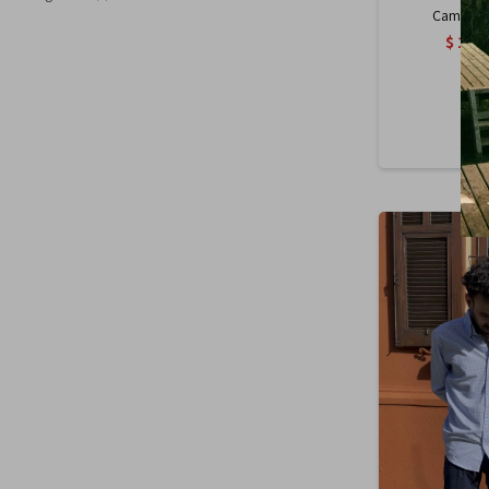
Camisa R
$
1.6