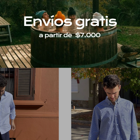
ayada - Celeste - Blanco
Camisa Escocesa - Rosada y Ce
45
$
1.974
50
40
$
3.290
$
3.290
1.398
1.678
$
$