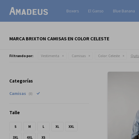
Boxers
El Ganso
Blue Banana
MARCA BRIXTON CAMISAS EN COLOR CELESTE
Filtrando por:
Vestimenta
Camisas
Color:
Celeste
Quita
Categorías
Camisas
(8)
Talle
S
M
L
XL
XXL
3XL
4XL
XS