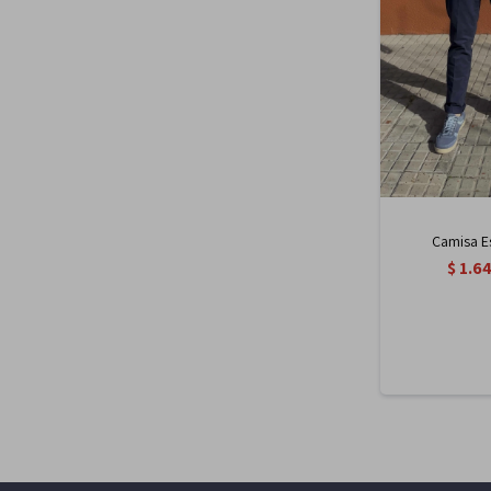
Camisa E
$
1.6