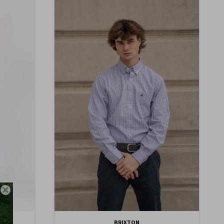

BRIXTON