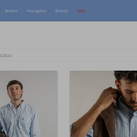
Brixton
Kevingston
Brands
SALE
r filtros