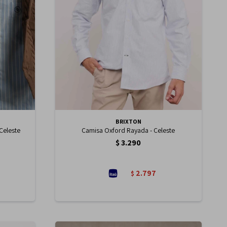
BRIXTON
Celeste
Camisa Oxford Rayada - Celeste
$
3.290
2.797
$