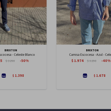
BRIXTON
BRIXTON
scocesa - Celeste Blanco
Camisa Escocesa - Azul - Cel
45
$
1.974
50
40
$
3.290
$
3.290
1.398
1.678
$
$