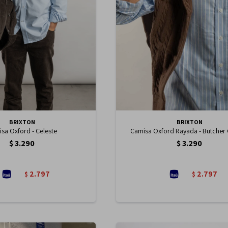
BRIXTON
BRIXTON
sa Oxford - Celeste
Camisa Oxford Rayada - Butcher 
$
3.290
$
3.290
2.797
2.797
$
$