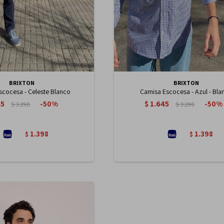
BRIXTON
BRIXTON
scocesa - Celeste Blanco
Camisa Escocesa - Azul - Bla
45
$
1.645
50
50
$
3.290
$
3.290
1.398
1.398
$
$