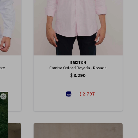
BRIXTON
ste
Camisa Oxford Rayada - Rosada
$
3.290
2.797
$
