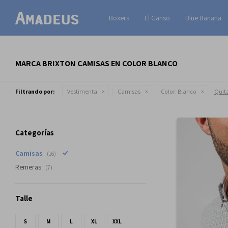
Boxers
El Ganso
Blue Banana
MARCA BRIXTON CAMISAS EN COLOR BLANCO
Filtrando por:
Vestimenta
Camisas
Color:
Blanco
Quita
Categorías
Camisas
(16)
Remeras
(7)
Talle
S
M
L
XL
XXL