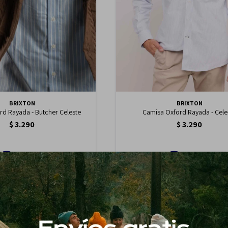
BRIXTON
BRIXTON
rd Rayada - Butcher Celeste
Camisa Oxford Rayada - Cele
$
3.290
$
3.290
2.797
2.797
$
$