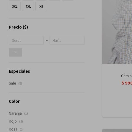
3XL
4XL
XS
Precio
($)
OK
Especiales
Camisa
$
99
Sale
(9)
Color
Naranja
(1)
Rojo
(3)
Rosa
(3)