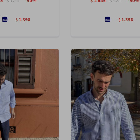
45
$
1.645
50
50
$
3.290
$
3.290
1.398
1.398
$
$