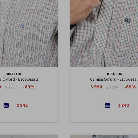
BRIXTON
BRIXTON
 Oxford - Escocesa 2
Camisa Oxford - Escocesa 
0
$
990
69
69
$
3.290
$
3.290
842
842
$
$