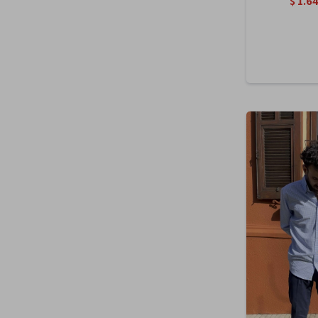
$
1.6