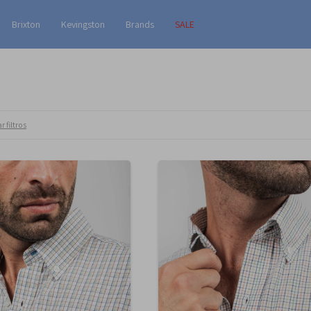
Brixton
Kevingston
Brands
SALE
r filtros