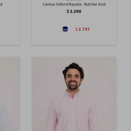
ul
Camisa Oxford Rayada - Butcher Azul
$
3.290
2.797
$