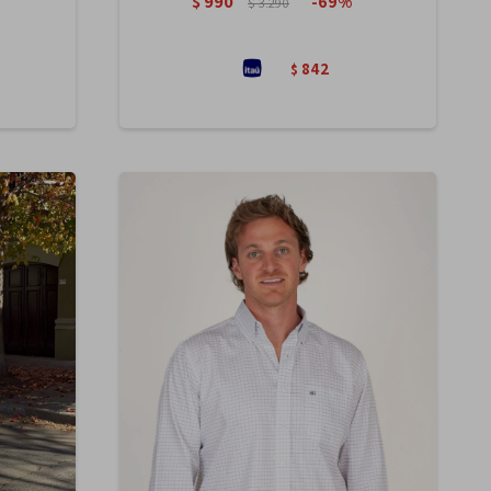
$
990
69
$
3.290
842
$