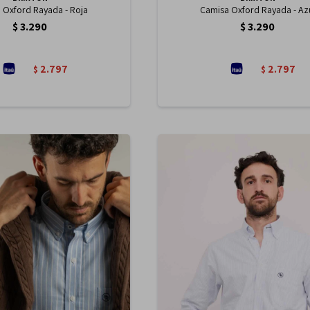
 Oxford Rayada - Roja
Camisa Oxford Rayada - Az
$
3.290
$
3.290
2.797
2.797
$
$