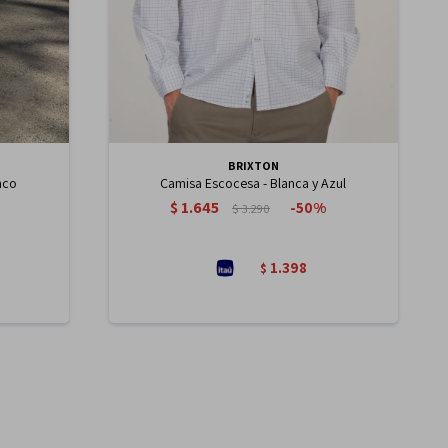
BRIXTON
nco
Camisa Escocesa - Blanca y Azul
$
1.645
50
$
3.290
1.398
$