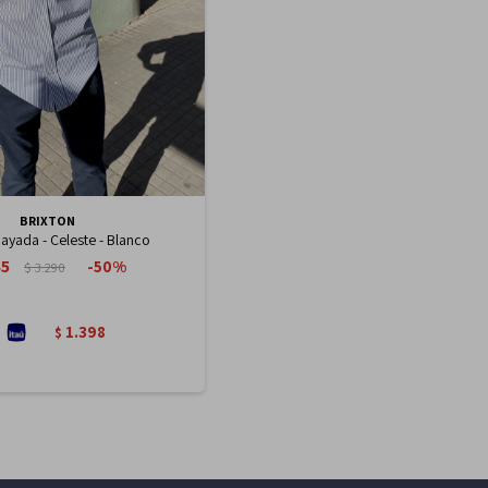
BRIXTON
ayada - Celeste - Blanco
45
50
$
3.290
1.398
$