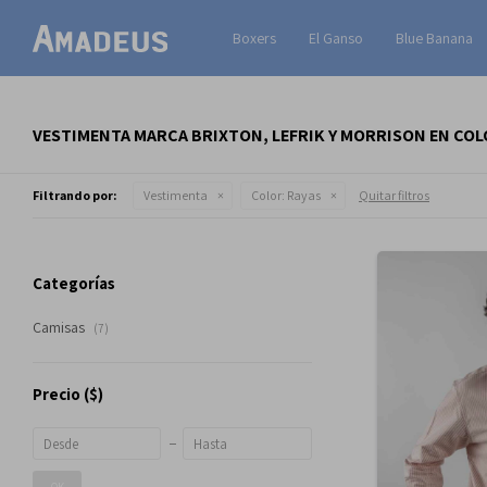
Boxers
El Ganso
Blue Banana
VESTIMENTA MARCA BRIXTON, LEFRIK Y MORRISON EN COL
Filtrando por:
Vestimenta
Color:
Rayas
Quitar filtros
Categorías
Camisas
(7)
Precio
($)