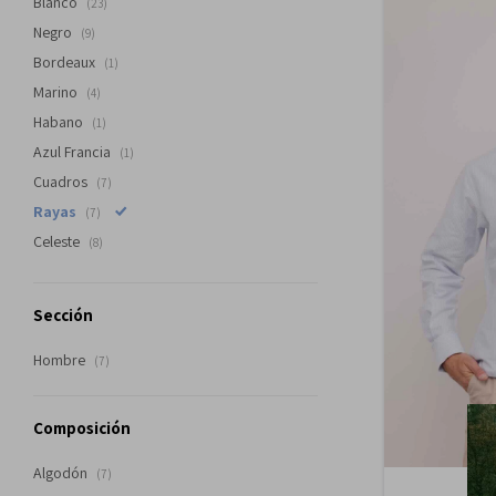
Blanco
(23)
Negro
(9)
Bordeaux
(1)
Marino
(4)
Habano
(1)
Azul Francia
(1)
Cuadros
(7)
Rayas
(7)
Celeste
(8)
Sección
Hombre
(7)
Composición
Algodón
(7)