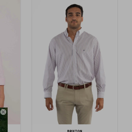

BRIXTON