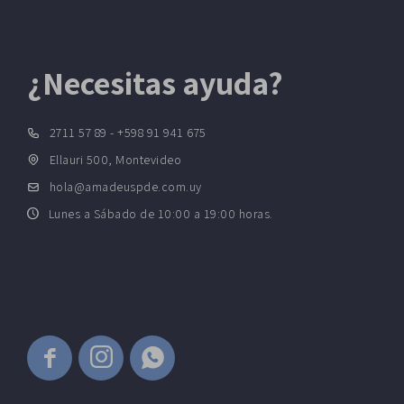
¿Necesitas ayuda?
2711 57 89 - +598 91 941 675
Ellauri 500, Montevideo
hola@amadeuspde.com.uy
Lunes a Sábado de 10:00 a 19:00 horas.


