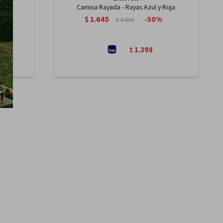
ada
Camisa Rayada - Rayas Azul y Roja
$
1.645
50
$
3.290
1.398
$