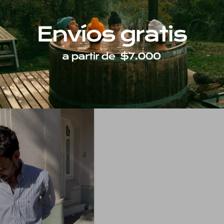
Oxford Rayada - Celeste
Camisa Oxford Rayada - Ros
$
3.290
$
3.290
2.797
2.797
$
$