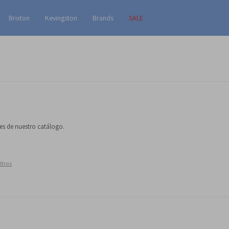
Brixton
Kevingston
Brands
SALE
nes de nuestro catálogo.
ltros