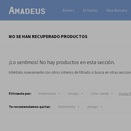
Boxers
El Ganso
Blue Banana
NO SE HAN RECUPERADO PRODUCTOS
¡Lo sentimos! No hay productos en esta sección.
Inténtalo nuevamente con otros criterios de filtrado o busca en otras seccio
Filtrando por:
Vestimenta
Jerseys
Color:
Verde
Quitar fi
Te recomendamos quitar:
Vestimenta
Jerseys