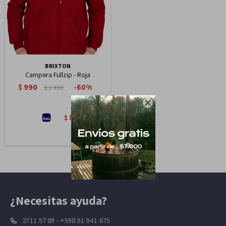
BRIXTON
Campera Fullzip - Roja
$
990
60
$
2.490

842
$
¿Necesitas ayuda?
2711 57 89 - +598 91 941 675