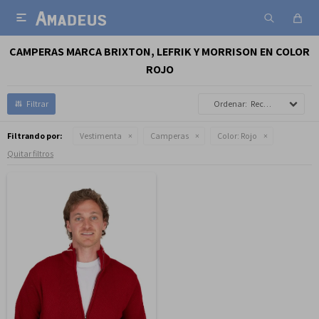

CAMPERAS MARCA BRIXTON, LEFRIK Y MORRISON EN COLOR
ROJO
Recomendados
Filtrando por:
Vestimenta
Camperas
Color:
Rojo
Quitar filtros