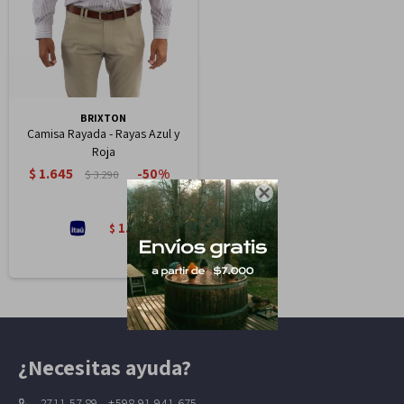
BRIXTON
Camisa Rayada - Rayas Azul y
Roja
$
1.645
50
$
3.290

1.398
$
¿Necesitas ayuda?
2711 57 89 - +598 91 941 675