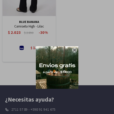
BLUE BANANA
Camiseta High - Lilac
$
2.023
30
$
2.890
1.720
$

¿Necesitas ayuda?
2711 57 89 - +598 91 941 675