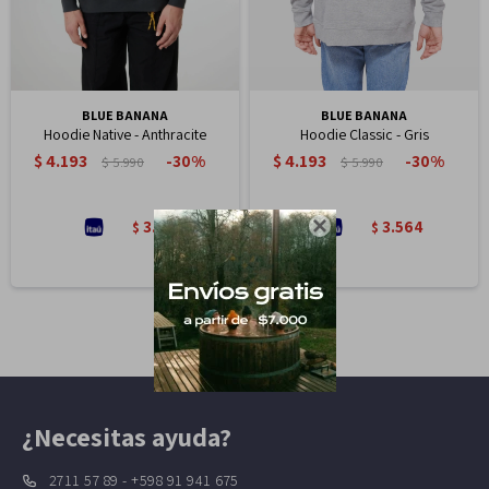
BLUE BANANA
BLUE BANANA
Hoodie Native - Anthracite
Hoodie Classic - Gris
$
4.193
$
4.193
30
30
$
5.990
$
5.990
3.564
3.564
$
$

¿Necesitas ayuda?
2711 57 89 - +598 91 941 675