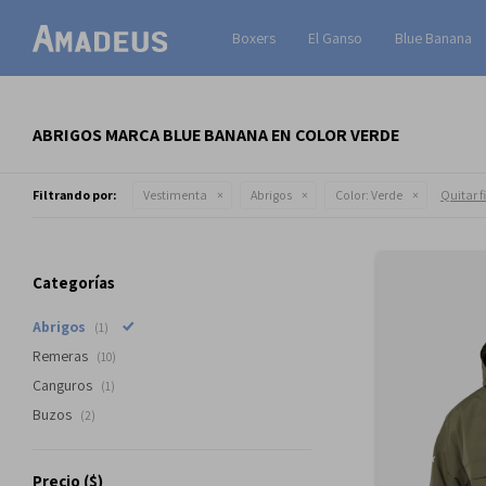
Boxers
El Ganso
Blue Banana
ABRIGOS MARCA BLUE BANANA EN COLOR VERDE
Filtrando por:
Vestimenta
Abrigos
Color:
Verde
Quitar fi
Categorías
Abrigos
(1)
Remeras
(10)
Canguros
(1)
Buzos
(2)
Precio
($)