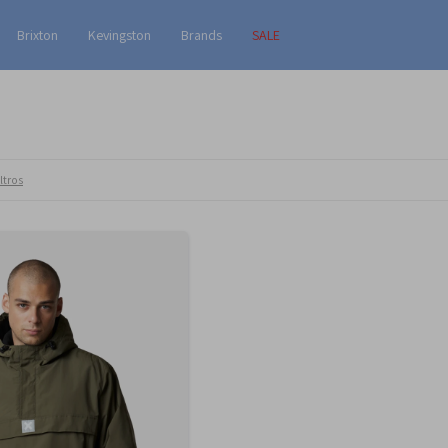
Brixton
Kevingston
Brands
SALE
ltros