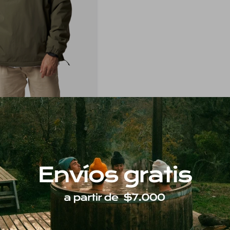
BLUE BANANA
Pullover - Khaki
6
30
$
10.280
6.117
$