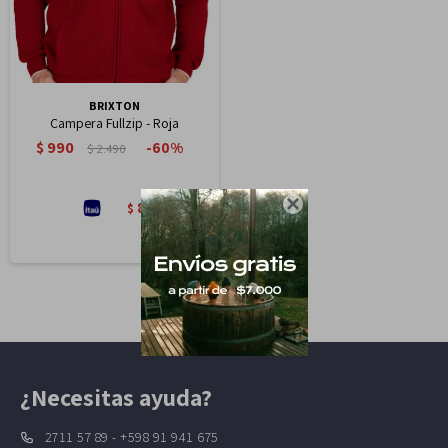
BRIXTON
Campera Fullzip - Roja
$
990
60
$
2.490

842
$
¿Necesitas ayuda?
2711 57 89 - +598 91 941 675